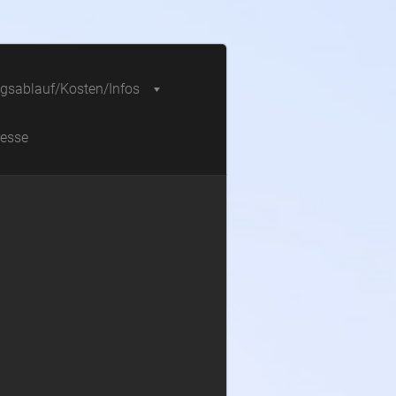
gsablauf/Kosten/Infos
resse