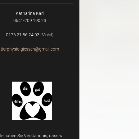
Katharina Karl
0641-209 190 23
0176 21 86 24 03 (Mobil)
tierphys
io.giess
en@gmail
.com
tte haben Sie Verständnis, dass wir